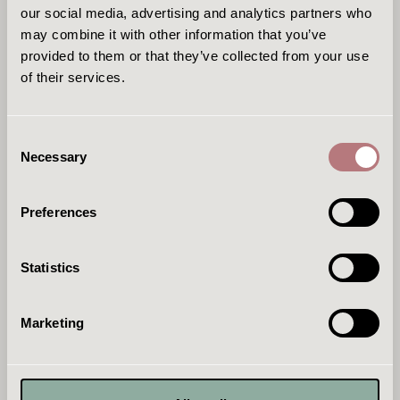
speelsessie. Het is juist heel leuk om samen
our social media, advertising and analytics partners who
met uw kind(eren) de verschillende
may combine it with other information that you’ve
speelstations te ontdekken en te ervaren.
provided to them or that they’ve collected from your use
Ook zijn er materialen en spelvormen die
of their services.
nieuw kunnen zijn voor jonge kinderen,
waardoor toezicht van een volwassene altijd
nodig is.
Consent
Necessary
Selection
Mag er ook eten en drinken worden
Preferences
meegenomen?
Voor water wordt gezorgd. De workshop
Statistics
duurt anderhalf uur. Meestal is water dan
voldoende, maar mocht uw kind iets extra's
Marketing
nodig hebben, dan mag u gerust zelf eten
en drinken meenemen.