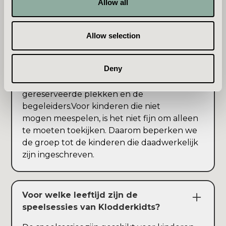
Allow all
Is de speelsessie alleen toegankelijk
voor de kinderen waarvoor is
Allow selection
gereserveerd?
Ja,
om de sfeer rustig en overzichtelijk te
Deny
houden, vragen we broertjes en zusjes thuis
te laten. De ruimte is ingericht op het aantal
gereserveerde plekken en de
begeleiders.Voor kinderen die niet
mogen meespelen, is het niet fijn om alleen
te moeten toekijken. Daarom beperken we
de groep tot de kinderen die daadwerkelijk
zijn ingeschreven.
Voor welke leeftijd zijn de
speelsessies van Klodderkidts?