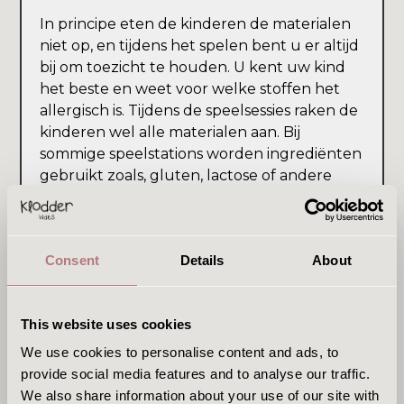
In principe eten de kinderen de materialen
niet op, en tijdens het spelen bent u er altijd
bij om toezicht te houden. U kent uw kind
het beste en weet voor welke stoffen het
allergisch is. Tijdens de speelsessies raken de
kinderen wel alle materialen aan. Bij
sommige speelstations worden ingrediënten
gebruikt zoals, gluten, lactose of andere
mogelijke allergenen. Als dit voor uw kind
risico's met zich meebrengt, kan het helaas
niet deelnemen, hoe jammer we dit ook
Consent
Details
About
vinden.
This website uses cookies
Blijf ik als ouder of begeleider bij de
We use cookies to personalise content and ads, to
speelsessie?
provide social media features and to analyse our traffic.
Ja, u blijft als ouder of begeleider bij de
We also share information about your use of our site with