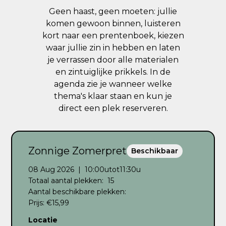
Geen haast, geen moeten: jullie
komen gewoon binnen, luisteren
kort naar een prentenboek, kiezen
waar jullie zin in hebben en laten
je verrassen door alle materialen
en zintuiglijke prikkels. In de
agenda zie je wanneer welke
thema's klaar staan en kun je
direct een plek reserveren.
Zonnige Zomerpret
Beschikbaar
08 Aug 2026
|
10:00
u
tot
11:30
u
Totaal aantal plekken:
15
Aantal beschikbare plekken:
Prijs:
€
15,99
Locatie