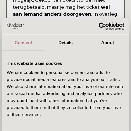
mogelijk. Gekochte tickets worden niet
terugbetaald, maar je mag het ticket
wel
aan iemand anders doorgeven
. In overleg
kan de reservering ook
eenmalig worden
verplaatst naar een ander moment
, als
daar ruimte voor is.
Consent
Details
About
Kan Klodderkidts een kinderfeestje
This website uses cookies
organiseren?
We use cookies to personalise content and ads, to
Klodderkidts komt in principe
niet naar een
provide social media features and to analyse our traffic.
eigen locatie
om een kinderfeestje te
We also share information about your use of our site with
organiseren. Wel kun je meerdere kinderen
our social media, advertising and analytics partners who
tegelijk inschrijven voor een speelsessie. Het
may combine it with other information that you’ve
is fijn als je daarvoor even
contact
met ons
provided to them or that they’ve collected from your use
opneemt, zodat we samen kunnen bekijken
of their services.
of de begeleiding voor het aantal kinderen
verantwoord is. Staat er geen geschikte